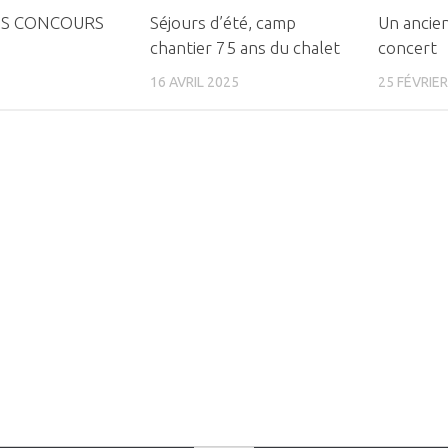
TS CONCOURS
Séjours d’été, camp
Un ancien
chantier 75 ans du chalet
concert
16 AVRIL 2025
25 FÉVRIER