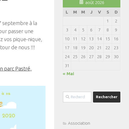
août 2026
L
M
M
J
V
S
D
1
2
27 septembre à la
3
4
5
6
7
8
9
our passer une
ez vos pique-nique,
10
11
12
13
14
15
16
tour de nous !!!
17
18
19
20
21
22
23
24
25
26
27
28
29
30
31
 parc Pastré,
« Mai
Rechercher :
Association