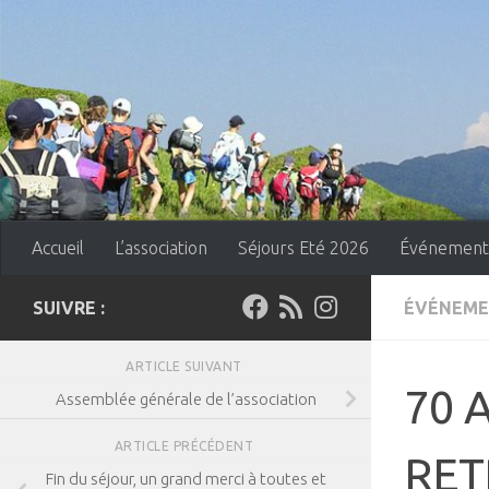
Skip to content
Accueil
L’association
Séjours Eté 2026
Événement
SUIVRE :
ÉVÉNEME
ARTICLE SUIVANT
70 
Assemblée générale de l’association
ARTICLE PRÉCÉDENT
RET
Fin du séjour, un grand merci à toutes et