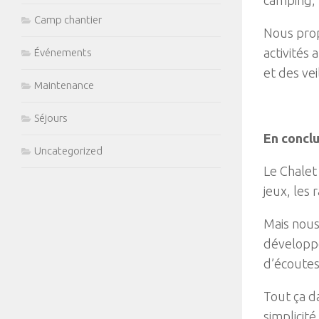
Camp chantier
Nous pro
activités 
Événements
et des ve
Maintenance
Séjours
En concl
Uncategorized
Le Chalet
jeux, les 
Mais nous
développe
d’écoutes
Tout ça da
simplicité