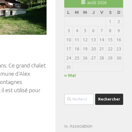
août 2026
L
M
M
J
V
S
D
1
2
3
4
5
6
7
8
9
10
11
12
13
14
15
16
17
18
19
20
21
22
23
24
25
26
27
28
29
30
 ans. Ce grand chalet
31
ommune d’Alex
« Mai
montagnes
il est utilisé pour
Rechercher :
Association