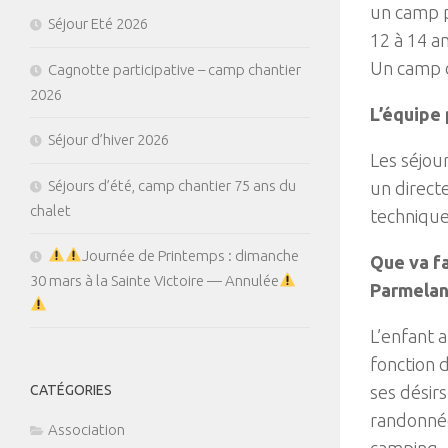
un camp p
Séjour Eté 2026
12 à 14 an
Un camp d
Cagnotte participative – camp chantier
2026
L’équipe
Séjour d’hiver 2026
Les séjou
Séjours d’été, camp chantier 75 ans du
un direct
chalet
technique 
Journée de Printemps : dimanche
Que va f
30 mars à la Sainte Victoire — Annulée
Parmelan
L’enfant a
fonction 
CATÉGORIES
ses désirs
randonnées
Association
camping, 