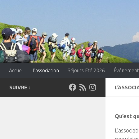
Skip to content
Accueil
L’association
Séjours Eté 2026
Événement
SUIVRE :
L’ASSOCI
Qu’est qu
L’associat
populaire