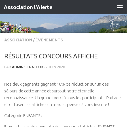
Association l'Alerte
Skip to content
ASSOCIATION
/
ÉVÉNEMENTS
RÉSULTATS CONCOURS AFFICHE
PAR
ADMINISTRATEUR
·
2 JUIN 2020
Nos deux gagnants gagnent 10% de réduction sur un des
séjours de cette année et surtout notre éternelle
reconnaissance. Un grand merci à tous les participants !Partager
et diffuser ces affiches un max, et pensez à vous inscrire !
Catégorie ENFANTS :
Et voici la grande gagnante du concours d’affiches ENFANTS