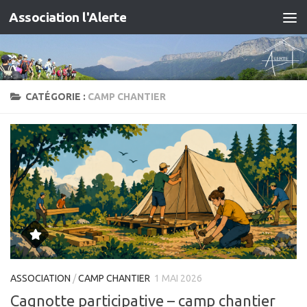
Association l'Alerte
Skip to content
CATÉGORIE :
CAMP CHANTIER
ASSOCIATION
/
CAMP CHANTIER
1 MAI 2026
Cagnotte participative – camp chantier