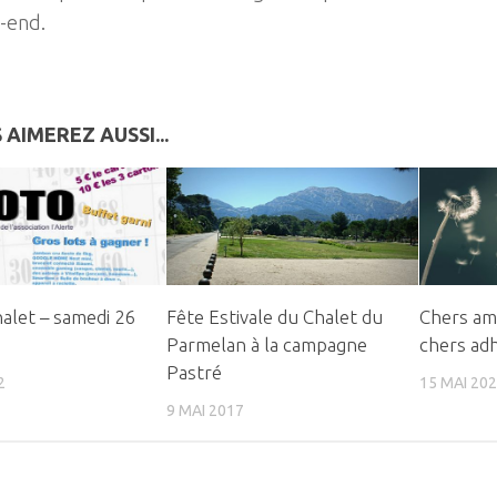
-end.
 AIMEREZ AUSSI...
alet – samedi 26
Fête Estivale du Chalet du
Chers ami
Parmelan à la campagne
chers ad
Pastré
2
15 MAI 20
9 MAI 2017