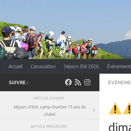
Skip to content
Accueil
L’association
Séjours Eté 2026
Événement
SUIVRE :
ÉVÉNEME
ARTICLE SUIVANT
Séjours d’été, camp chantier 75 ans du
chalet
dima
ARTICLE PRÉCÉDENT