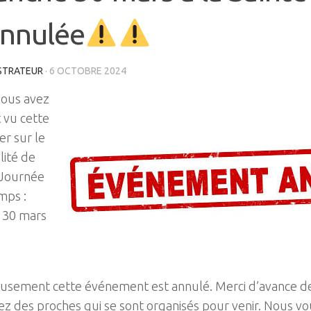
nnulée
STRATEUR
·
6 OCTOBRE 2024
vous avez
 vu cette
er sur le
alité de
« Journée
mps :
 30 mars
e
sement cette événement est annulé. Merci d’avance d
vez des proches qui se sont organisés pour venir. Nous v