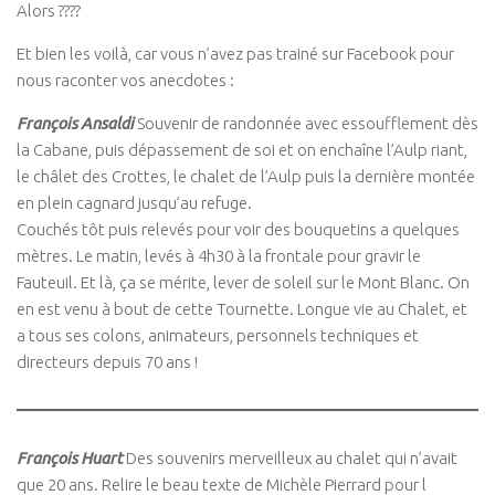
Alors ????
Et bien les voilà, car vous n’avez pas trainé sur Facebook pour
nous raconter vos anecdotes :
François Ansaldi
Souvenir de randonnée avec essoufflement dès
la Cabane, puis dépassement de soi et on enchaîne l’Aulp riant,
le châlet des Crottes, le chalet de l’Aulp puis la dernière montée
en plein cagnard jusqu’au refuge.
Couchés tôt puis relevés pour voir des bouquetins a quelques
mètres. Le matin, levés à 4h30 à la frontale pour gravir le
Fauteuil. Et là, ça se mérite, lever de soleil sur le Mont Blanc. On
en est venu à bout de cette Tournette. Longue vie au Chalet, et
a tous ses colons, animateurs, personnels techniques et
directeurs depuis 70 ans !
François Huart
Des souvenirs merveilleux au chalet qui n’avait
que 20 ans. Relire le beau texte de Michèle Pierrard pour l