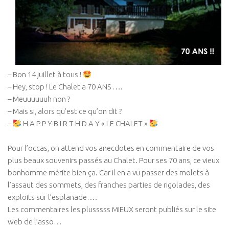
– Bon 14 juillet à tous !
– Hey, stop ! Le Chalet a 70 ANS ….
– Meuuuuuuh non ?
– Mais si, alors qu’est ce qu’on dit ?
–
H A P P Y B I R T H D A Y « LE CHALET »
Pour l’occas, on attend vos anecdotes en commentaire de vos
plus beaux souvenirs passés au Chalet. Pour ses 70 ans, ce vieux
bonhomme mérite bien ça. Car il en a vu passer des molets à
l’assaut des sommets, des franches parties de rigolades, des
exploits sur l’esplanade….
Les commentaires les plusssss MIEUX seront publiés sur le site
web de l’asso…