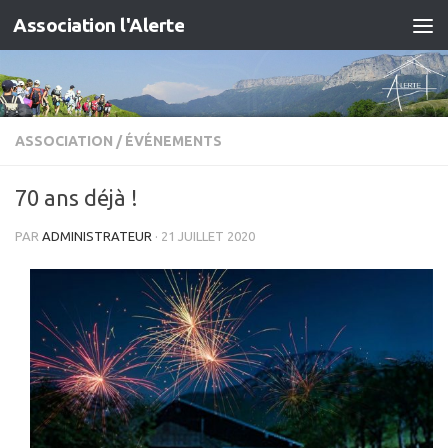
Association l'Alerte
Skip to content
ASSOCIATION
/
ÉVÉNEMENTS
70 ans déjà !
PAR
ADMINISTRATEUR
·
21 JUILLET 2020