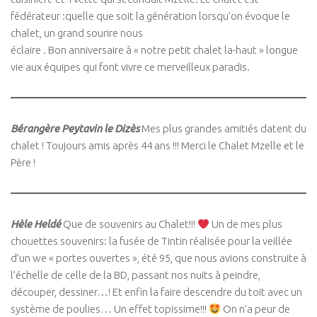
fédérateur :quelle que soit la génération lorsqu’on évoque le
chalet, un grand sourire nous
éclaire . Bon anniversaire à « notre petit chalet la-haut » longue
vie aux équipes qui font vivre ce merveilleux paradis.
Bérangère Peytavin le Dizès
Mes plus grandes amitiés datent du
chalet ! Toujours amis après 44 ans !!! Merci le Chalet Mzelle et le
Père !
Hèle Heldé
Que de souvenirs au Chalet!!!
Un de mes plus
chouettes souvenirs: la fusée de Tintin réalisée pour la veillée
d’un we « portes ouvertes », été 95, que nous avions construite à
l’échelle de celle de la BD, passant nos nuits à peindre,
découper, dessiner…! Et enfin la faire descendre du toit avec un
système de poulies… Un effet topissime!!!
On n’a peur de