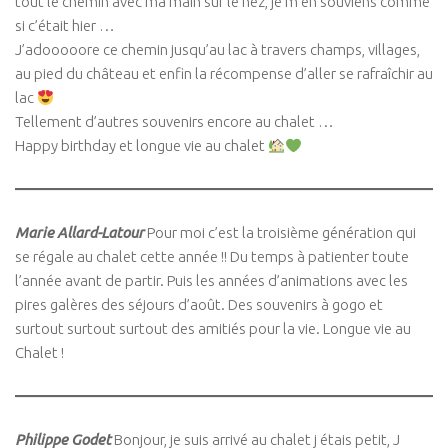
tout le chemin avec ma main sur le nez, je m’en souviens comme
si c’était hier …
J’adooooore ce chemin jusqu’au lac à travers champs, villages,
au pied du château et enfin la récompense d’aller se rafraîchir au
lac
Tellement d’autres souvenirs encore au chalet …
Happy birthday et longue vie au chalet
Marie Allard-Latour
Pour moi c’est la troisième génération qui
se régale au chalet cette année !! Du temps à patienter toute
l’année avant de partir. Puis les années d’animations avec les
pires galères des séjours d’août. Des souvenirs à gogo et
surtout surtout surtout des amitiés pour la vie. Longue vie au
Chalet !
Philippe Godet
Bonjour, je suis arrivé au chalet j étais petit, J