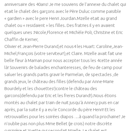
anniversaire des 40ans! Je me souviens de l’annexe du chalet qui
etait le chalet des garçons avec le Père Duluc comme paisible
« gardien » avec le pere Henri Jourdan.Mzelle etait au grand
chalet ou « residaient » les filles. Des fratries il y en avaient
quelques unes :Nicole,Florence et Michèle Poli, Christine et Eric
Chaffin de Kerner,
Olivier et Jean-Pierre Durand,et nous4 les Huart: Caroline,Jean-
Michel,François (votre serviteur!),et Claire. Mzelle avait fait une
belle fleur à Maman pour nous accepter tous les 4cette année
là! Souvenirs de balades enchanteresses, de feu de camp pour
saluer les grands partis gravir le Parmelan, de spectacles ,de
grands jeux, le château des filles (defendu par Anne-Marie
Bourdely et les chouettes!)contre le château des
garcons(defendu par Eric et les freres Durand!).Nous étions
montés au chalet par train de nuit jusqu’à Annecy puis en car
après, par la suite il y a eu le Concorde du père Henri! Et les
retrouvailles pour les soirées diapos …à quand la prochaine? Je
n’oublie pas non plus Mme Bellet (je crois) notre discrète
cuisinière et Yvette qui secondait Mzelle. Le chalet est