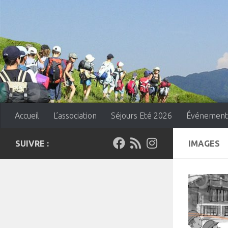
Skip to content
Accueil
L’association
Séjours Eté 2026
Événement
SUIVRE :
IMAGES